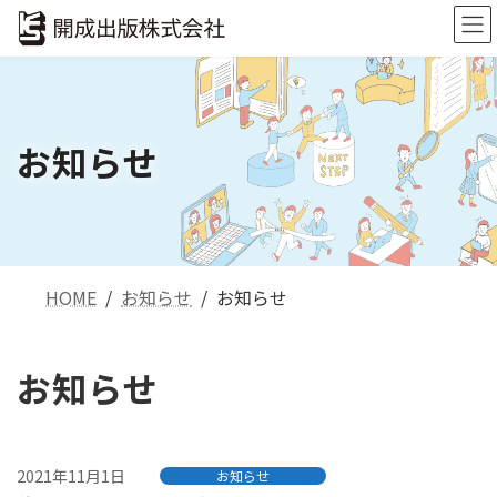
コ
ナ
ン
ビ
テ
ゲ
ン
ー
ツ
シ
へ
ョ
お知らせ
ス
ン
キ
に
ッ
移
プ
動
HOME
お知らせ
お知らせ
お知らせ
2021年11月1日
お知らせ