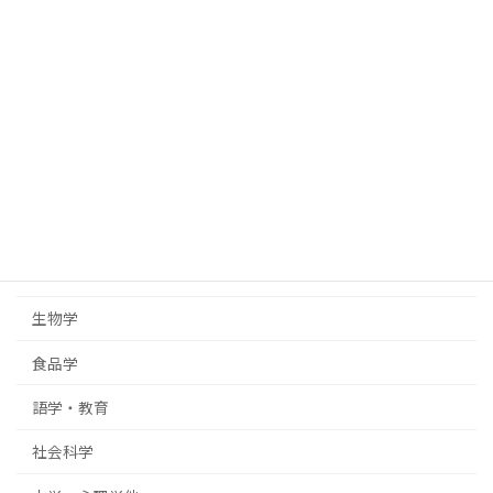
数学
統計学
情報科学
化学
地球科学・天文学
地理学
物理学
生物学
食品学
語学・教育
社会科学