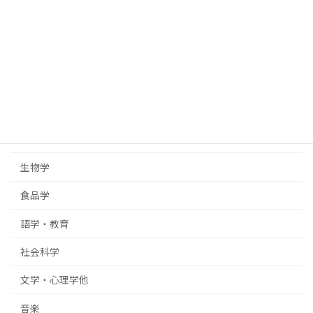
情報科学
化学
地球科学・天文学
地理学
物理学
生物学
食品学
語学・教育
社会科学
文学・心理学他
音楽