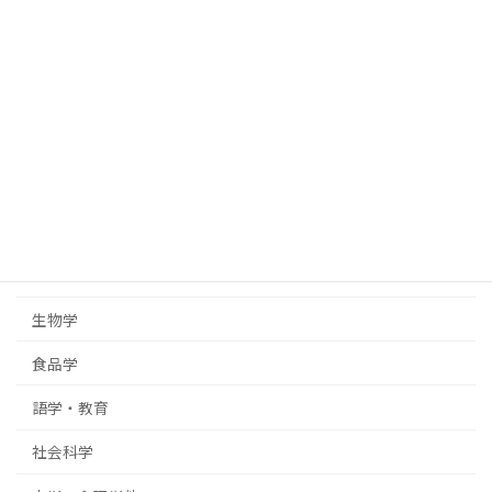
数学
統計学
情報科学
化学
地球科学・天文学
地理学
物理学
生物学
食品学
語学・教育
社会科学